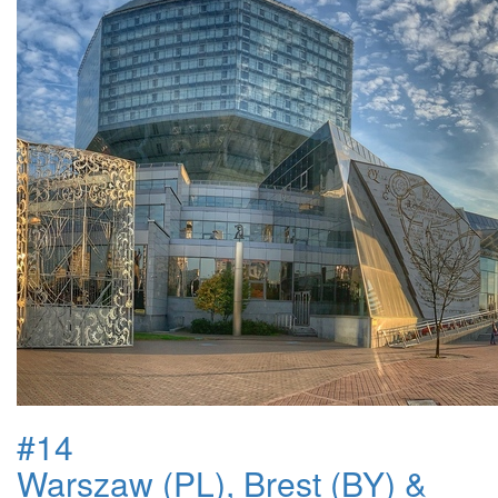
#14
Warszaw (PL), Brest (BY) &