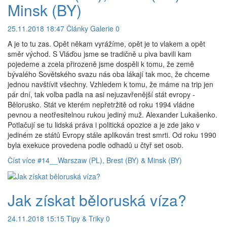
Minsk (BY)
25.11.2018 18:47
Články
Galerie
0
A je to tu zas. Opět někam vyrážíme, opět je to vlakem a opět
směr východ. S Vláďou jsme se tradičně u piva bavili kam
pojedeme a zcela přirozeně jsme dospěli k tomu, že země
bývalého Sovětského svazu nás oba lákají tak moc, že chceme
jednou navštívit všechny. Vzhledem k tomu, že máme na trip jen
pár dní, tak volba padla na asi nejuzavřenější stát evropy -
Bělorusko. Stát ve kterém nepřetržitě od roku 1994 vládne
pevnou a neotřesitelnou rukou jediný muž. Alexander Lukašenko.
Potlačují se tu lidská práva i politická opozice a je zde jako v
jediném ze států Evropy stále aplikován trest smrti. Od roku 1990
byla exekuce provedena podle odhadů u čtyř set osob.
Číst více
#14__Warszaw (PL), Brest (BY) & Minsk (BY)
Jak získat běloruská víza?
24.11.2018 15:15
Tipy & Triky
0